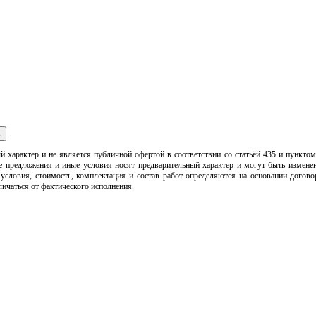
ь
арактер и не является публичной офертой в соответствии со статьёй 435 и пунктом 
ьные предложения и иные условия носят предварительный характер и могут быть изме
 условия, стоимость, комплектация и состав работ определяются на основании догов
ичаться от фактического исполнения.