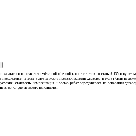
ь
арактер и не является публичной офертой в соответствии со статьёй 435 и пунктом 
ьные предложения и иные условия носят предварительный характер и могут быть изме
 условия, стоимость, комплектация и состав работ определяются на основании догов
ичаться от фактического исполнения.